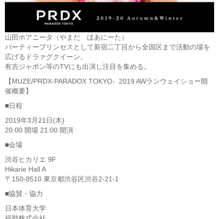
山田ホアニータ（やまだ ほあにーた）
パーティープリンセスとして新宿二丁目から全国区まで活動の場を
広げるドラァグクイーン。
有吉ジャポン等のTVにも出演し注目を集める。
【MUZE/PRDX-PARADOX TOKYO- 2019 AWランウェイショー開
催概要】
■日程
2019年3月21日(木)
20:00 開場 21:00 開演
■会場
渋谷ヒカリエ 9F
Hikarie Hall A
〒150-8510 東京都渋谷区渋谷2-21-1
■協賛・協力
日本体育大学
福助株式会社