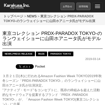
お問合せ
採用情報
トップページ
>
NEWS
>
東京コレクション PRDX-PARADOX
TOKYO-のランウェイショーに山田ホアニータ氏がモデル出演
東京コレクション PRDX-PARADOX TOKYO-の
ランウェイショーに山田ホアニータ氏がモデル
出演
NEWS
,
PRESS RELEASE
MUZE
PARADOX TOKYO
2019-03-14
Pocket
３月２１日(木)に行われるAmazon Fashion Week TOKYO2019年秋
冬シーズン「PRDX-PARADOX TOKYO-」のランウェイショーに山
田ホアニータ氏が出演決定。
”アクティブ・モード”をコンセプトに、既存の枠組みを超えた活動
的なモードウェアを提案するブランド「PRDX -PARADOX
TOKYO-」が、「Amazon Fashion Week TOKYO(東京コレクショ
ン)」に出展。