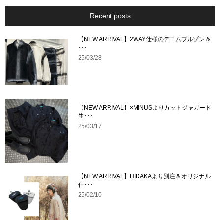
Recent posts
【NEW ARRIVAL】2WAY仕様のデニムブルゾン &
･･･
25/03/28
【NEW ARRIVAL】×MINUSよりカットジャガード
生･･･
25/03/17
【NEW ARRIVAL】HIDAKAより別注＆オリジナル
仕･･･
25/02/10