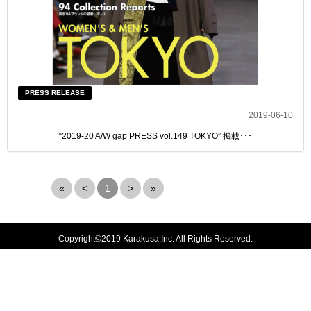
PRESS RELEASE
2019-06-10
“2019-20 A/W gap PRESS vol.149 TOKYO” 掲載･･･
«
<
1
>
»
Copyright©2019 Karakusa,Inc. All Rights Reserved.