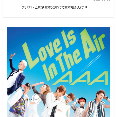
フジテレビ系"新堂本兄弟"にて堂本剛さんに"THE･･･