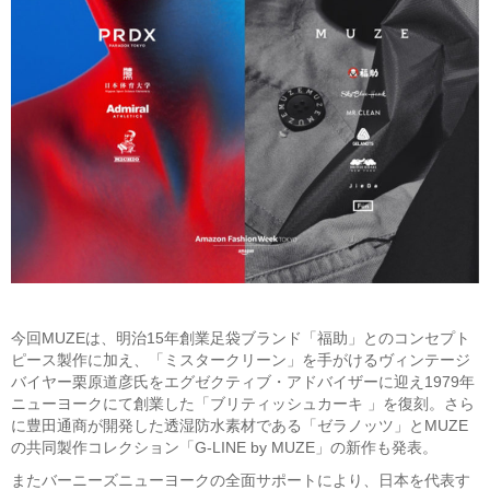
今回MUZEは、明治15年創業足袋ブランド「福助」とのコンセプト
ピース製作に加え、「ミスタークリーン」を手がけるヴィンテージ
バイヤー栗原道彦氏をエグゼクティブ・アドバイザーに迎え1979年
ニューヨークにて創業した「ブリティッシュカーキ 」を復刻。さら
に豊田通商が開発した透湿防水素材である「ゼラノッツ」とMUZE
の共同製作コレクション「G-LINE by MUZE」の新作も発表。
またバーニーズニューヨークの全面サポートにより、日本を代表す