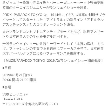
るジュエリー作家小寺康友氏とバーニーズニューヨーク中野光章氏
監修のターコイズジュエリーがランウェイショーを彩る。
PRDX -PARADOX TOKYO-は、1914年にイギリス海軍の制服サブラ
イヤーとしてスタートした「アドミラル」の新ライン「アドミラル
アスレチックス」とのコラボレーションを発表。
またブランドコンセプトにアクティブモードを掲げ、現役アスリー
トや日本体育大学の学生をモデル起用する。
合同ランウェイショーの共通キーワードとして「本質の追求」を掲
げ、ファッションの本質である肉体にフォーカスを当て、日本体育
大学バーベルクラブによるパフォーマンスを披露する。
【MUZE/PARADOX TOKYO 2019 AWランウェイショー開催概要】
■日程
2019年3月21日(木)
20:00 開場 21:00 開演
■会場
渋谷ヒカリエ 9F
Hikarie Hall A
〒150-8510 東京都渋谷区渋谷2-21-1