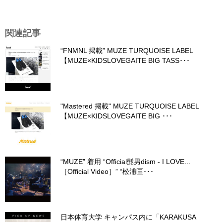
関連記事
“FNMNL 掲載” MUZE TURQUOISE LABEL
【MUZE×KIDSLOVEGAITE BIG TASS･･･
"Mastered 掲載" MUZE TURQUOISE LABEL
【MUZE×KIDSLOVEGAITE BIG ･･･
“MUZE” 着用 “Official髭男dism - I LOVE...
［Official Video］” “松浦匡･･･
日本体育大学 キャンパス内に「KARAKUSA