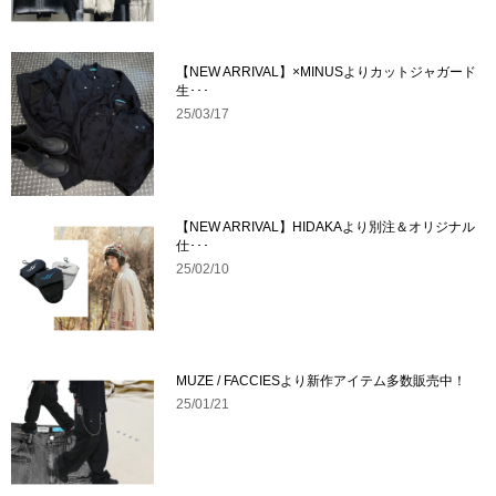
【NEW ARRIVAL】×MINUSよりカットジャガード
生･･･
25/03/17
【NEW ARRIVAL】HIDAKAより別注＆オリジナル
仕･･･
25/02/10
MUZE / FACCIESより新作アイテム多数販売中！
25/01/21