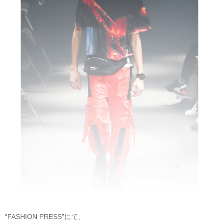
“FASHION PRESS”にて、