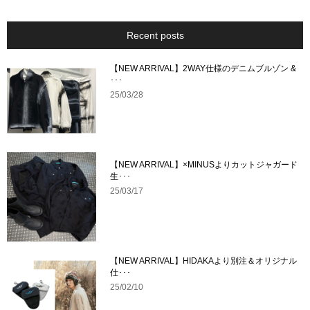
Recent posts
【NEW ARRIVAL】2WAY仕様のデニムブルゾン &
･･･
25/03/28
【NEW ARRIVAL】×MINUSよりカットジャガード
生･･･
25/03/17
【NEW ARRIVAL】HIDAKAより別注＆オリジナル
仕･･･
25/02/10