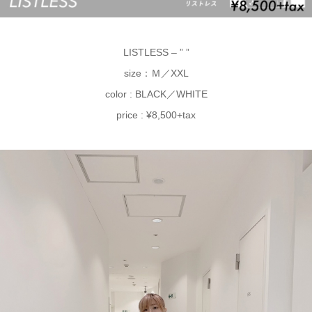
LISTLESS – ” ”
size：Ｍ／XXL
color : BLACK／WHITE
price : ¥8,500+tax