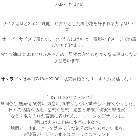
color : BLACK
サイズはMとXLの２展開。ピタリとした着心地を好まれる方はMサイ
ズ、
オーバーサイズで着たい、という方にはXLと、着用のイメージでお選
びいただけます。
Mでも袖口にはゆとりがあるため、男性の方でもきつくなる事は少ない
かと思います！
オンライン
は本日7/18の20:00～販売開始となります！お見逃しなく～
【LISTLESSリストレス】
無関心な,無感情,物憂い,気怠い,気乗りしない,重苦しい,ぼんやりした,,,,
日々の感情や感覚、空想や妄想、過去と未来、現実と非現実、
などを取り入れた言葉に表せれないイメージをデザインに。
時には大人に子供に少年に少女へ。
地面と一体化しそうで沈みそうな気分の時でも着たい服を。
岸波藍がデザインするユニセックスブランド。