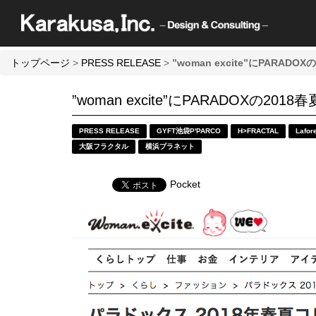
トップページ
>
PRESS RELEASE
>
”woman excite”にPAR
”woman excite”にPARADOXの
PRESS RELEASE
GYFT池袋P'PARCO
H>FRACTAL
Lafo
大阪フラクタル
横浜プラネット
Pocket