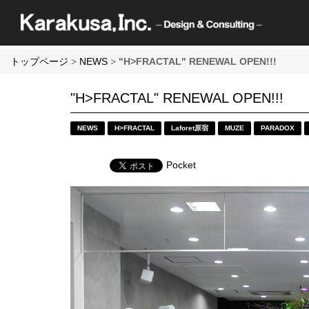
トップページ
>
NEWS
>
"H>FRACTAL" RENEWAL OPEN!!!
"H>FRACTAL" RENEWAL OPEN!!!
NEWS
H>FRACTAL
Laforet原宿
MUZE
PARADOX
Pocket