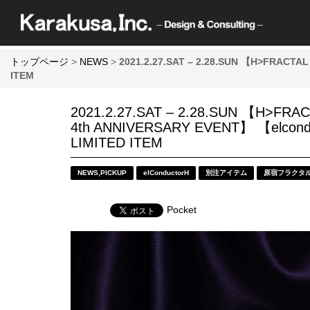
トップページ
>
NEWS
>
2021.2.27.SAT – 2.28.SUN 【H>FRACT
ITEM
2021.2.27.SAT – 2.28.SUN 【H>FRA
4th ANNIVERSARY EVENT】 【elcon
LIMITED ITEM
NEWS
,
PICKUP
elConductorH
別注アイテム
原宿フラクタ
Pocket