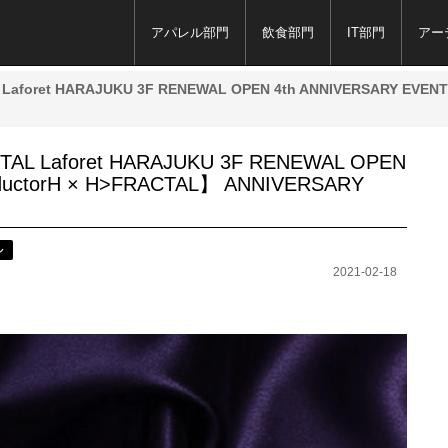
アパレル部門
飲食部門
IT部門
アー
AL Laforet HARAJUKU 3F RENEWAL OPEN 4th ANNIVERSARY EVE
CTAL Laforet HARAJUKU 3F RENEWAL OPEN
ductorH × H>FRACTAL】 ANNIVERSARY
ル
2021-02-18