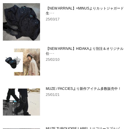
【NEW ARRIVAL】×MINUSよりカットジャガード
生･･･
25/03/17
【NEW ARRIVAL】HIDAKAより別注＆オリジナル
仕･･･
25/02/10
MUZE / FACCIESより新作アイテム多数販売中！
25/01/21
MUZE TURQUOISE LABELよりフリースブルゾ