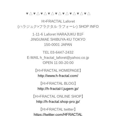
▼△▼△▼△▼△▼△▼△▼△▼△▼△
H>FRACTAL Laforet
(ハラジュク>フラクタル ラフォーレ) SHOP INFO
1-11-6 Laforet HARAJUKU B1F
JINGUMAE SHIBUYA-KU TOKYO
150-0001 JAPAN
TEL 03-6447-2432
E-MAIL h_fractal_laforet@yahoo.co.jp
OPEN 11:00-20:00
【H>FRACTAL HOMEPAGE】
http://www.h-fractal.com/
【H>FRACTAL BLOG】
http://h-fractal-l.jugem.jp/
【H>FRACTAL ONLINE SHOP】
http://h-fractal.shop-pro.jp/
【H>FRACTAL twitter】
https://twitter.com/HFRACTAL