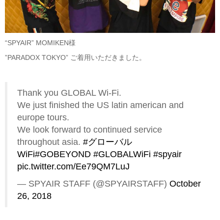
“SPYAIR” MOMIKEN様
”PARADOX TOKYO” ご着用いただきました。
Thank you GLOBAL Wi-Fi.
We just finished the US latin american and
europe tours.
We look forward to continued service
throughout asia.
#グローバル
WiFi
#GOBEYOND
#GLOBALWiFi
#spyair
pic.twitter.com/Ee79QM7LuJ
— SPYAIR STAFF (@SPYAIRSTAFF)
October
26, 2018