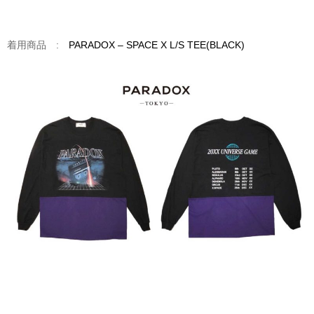
着用商品 :
PARADOX – SPACE X L/S TEE(BLACK)