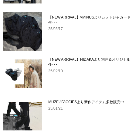
【NEW ARRIVAL】×MINUSよりカットジャガード
生･･･
25/03/17
【NEW ARRIVAL】HIDAKAより別注＆オリジナル
仕･･･
25/02/10
MUZE / FACCIESより新作アイテム多数販売中！
25/01/21