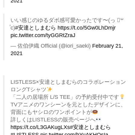
2021
いい感じのゆるダボ感可愛かったです〜(っ ॑꒳
॑c)
#安達としまむら
https://t.co/5Gw0LhDmjr
pic.twitter.com/tyGGRtZraJ
— 佐伯伊織 Official (@iori_saeki)
February 21,
2021
LISTLESS×安達としまむらのコラボレーション
ロングTシャツ
「二人の居場所 L/S TEE」の予約受付中です
TVアニメのワンシーンを元としたデザインに、
背面にもヤシロのワンポイントが
詳しくはLISTLESSの販売ページへ
https://t.co/L3GAKugLXs
#安達としまむら
#LISTLESS
pic.twitter.com/hYuAKHOsIa