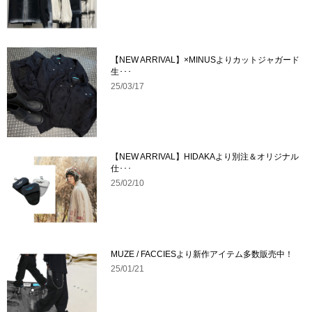
【NEW ARRIVAL】×MINUSよりカットジャガード
生･･･
25/03/17
【NEW ARRIVAL】HIDAKAより別注＆オリジナル
仕･･･
25/02/10
MUZE / FACCIESより新作アイテム多数販売中！
25/01/21