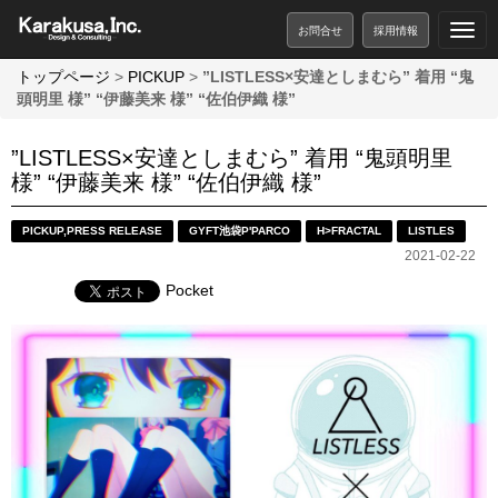
お問合せ
採用情報
トップページ
>
PICKUP
>
”LISTLESS×安達としまむら” 着用 “鬼
頭明里 様” “伊藤美来 様” “佐伯伊織 様”
”LISTLESS×安達としまむら” 着用 “鬼頭明里
様” “伊藤美来 様” “佐伯伊織 様”
PICKUP
,
PRESS RELEASE
GYFT池袋P'PARCO
H>FRACTAL
LISTLES
2021-02-22
Pocket