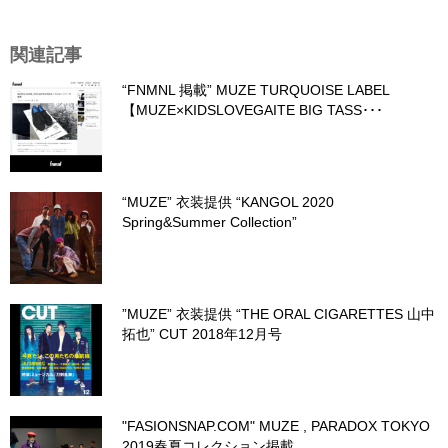
関連記事
“FNMNL 掲載” MUZE TURQUOISE LABEL
【MUZE×KIDSLOVEGAITE BIG TASS･･･
“MUZE” 衣装提供 “KANGOL 2020
Spring&Summer Collection”
”MUZE” 衣装提供 “THE ORAL CIGARETTES 山中
拓也” CUT 2018年12月号
"FASIONSNAP.COM" MUZE , PARADOX TOKYO
2019春夏コレクション掲載