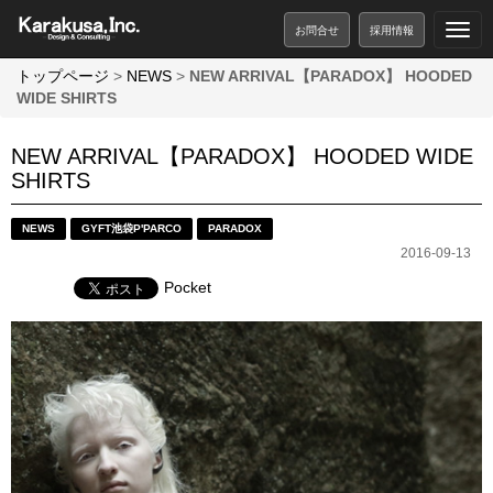
お問合せ
採用情報
トップページ
>
NEWS
>
NEW ARRIVAL【PARADOX】 HOODED
WIDE SHIRTS
NEW ARRIVAL【PARADOX】 HOODED WIDE
SHIRTS
NEWS
GYFT池袋P'PARCO
PARADOX
2016-09-13
Pocket