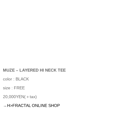
MUZE – LAYERED HI NECK TEE
color : BLACK
size : FREE
20,000YEN(＋tax)
→
H>FRACTAL ONLINE SHOP