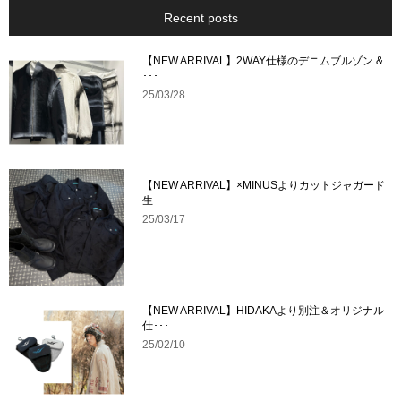
Recent posts
【NEW ARRIVAL】2WAY仕様のデニムブルゾン &
･･･
25/03/28
【NEW ARRIVAL】×MINUSよりカットジャガード
生･･･
25/03/17
【NEW ARRIVAL】HIDAKAより別注＆オリジナル
仕･･･
25/02/10