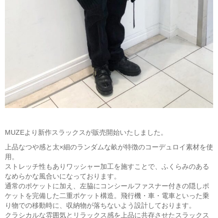
MUZEより新作スラックスが販売開始いたしました。
上品なつや感と太×細のランダムな畝が特徴のコーデュロイ素材を使
用。
ストレッチ性もありワッシャー加工を施すことで、ふくらみのある
なめらかな風合いになっております。
通常のポケットに加え、左脇にコンシールファスナー付きの隠しポ
ケットを完備した二重ポケット構造。飛行機・車・電車といった乗
り物での移動時に、収納物が落ちないよう設計しております。
クラシカルな雰囲気とリラックス感を上品に共存させたスラックス