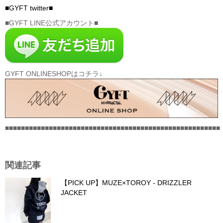
■GYFT twitter■
■GYFT LINE公式アカウント■
GYFT ONLINESHOPはコチラ↓
■■■■■■■■■■■■■■■■■■■■■■■■■■■■■■■■■■■■■■■■■■■■■■■■■■■■■■
関連記事
【PICK UP】MUZE×TOROY - DRIZZLER
JACKET