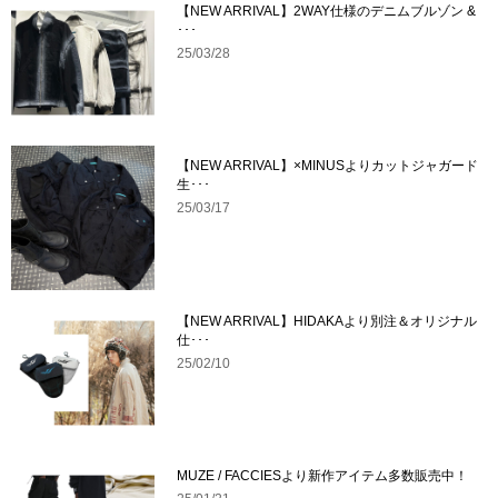
【NEW ARRIVAL】2WAY仕様のデニムブルゾン &
･･･
25/03/28
【NEW ARRIVAL】×MINUSよりカットジャガード
生･･･
25/03/17
【NEW ARRIVAL】HIDAKAより別注＆オリジナル
仕･･･
25/02/10
MUZE / FACCIESより新作アイテム多数販売中！