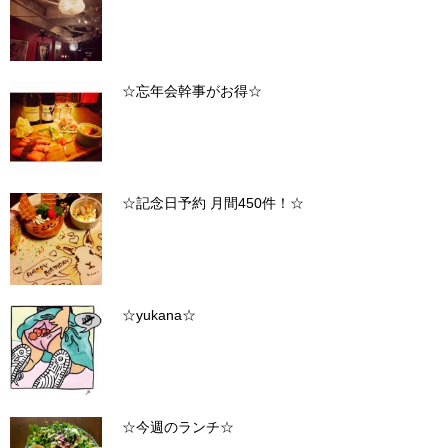
☆忘年会幹事がお得☆
☆記念日予約 月間450件！☆
☆yukana☆
☆今週のランチ☆