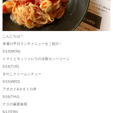
こんにちは！
来週の平日ランチメニューをご紹介☟
5/13
(
MON
)
トマトとモッツァレラの冷製カッペリーニ
5/14
(
TUE
)
きのこクリームシチュー
5/15
(
WED
)
アボカド
&
ネギトロ丼
5/16
(
THU
)
ナスの麻婆春雨
5/17
(
FRI
)