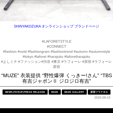
SHINYAKOZUKA オンラインショップ ブランドページ
#LAFORETSTYLE
#CONNECT
#fashion #ootd #fashiongram #fashiontrend #autumn #autumnstyle
#tokyo #laforet #harajuku #laforetharajuku
#よしミチ #ファッション#渋谷 #東京 #ラフォーレ #原宿 #ラフォーレ
原宿
“MUZE” 衣装提供 “野性爆弾 くっきー!さん” “TBS
有吉ジャポンⅡ ジロジロ有吉”
NEWS
,
PICKUP
,
PRESS RELEASE
MUZE
MUZE GALLERY
原宿フラクタル
2020-09-15