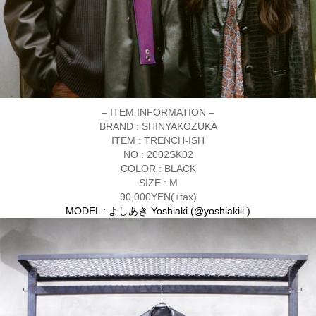
– ITEM INFORMATION –
BRAND : SHINYAKOZUKA
ITEM : TRENCH-ISH
NO : 2002SK02
COLOR : BLACK
SIZE : M
90,000YEN(+tax)
MODEL : よしあき Yoshiaki (
@yoshiakiii
)