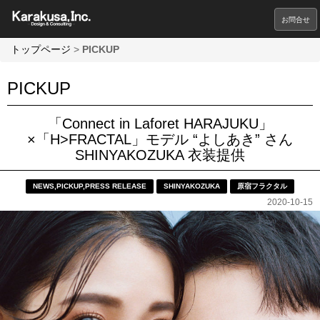
お問合せ
トップページ
>
PICKUP
PICKUP
「Connect in Laforet HARAJUKU」
×「H>FRACTAL」モデル “よしあき” さん
SHINYAKOZUKA 衣装提供
NEWS
,
PICKUP
,
PRESS RELEASE
SHINYAKOZUKA
原宿フラクタル
2020-10-15