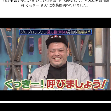
“TBS 有吉ジャポンⅡ ジロジロ有吉” 9/4放映分にて、MUZEが“野性爆
弾 くっきー!さん”に衣装提供を行いました。