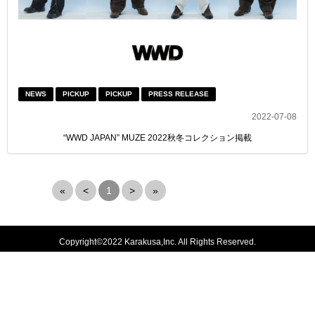
NEWS
PICKUP
PICKUP
PRESS RELEASE
2022-07-08
“WWD JAPAN” MUZE 2022秋冬コレクション掲載
«
<
1
>
»
Copyright©2022 Karakusa,Inc. All Rights Reserved.