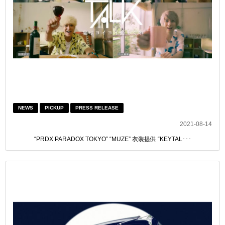
NEWS
PICKUP
PRESS RELEASE
2021-08-14
“PRDX PARADOX TOKYO” “MUZE” 衣装提供 “KEYTAL･･･