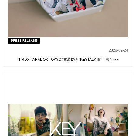
PRESS RELEASE
2023-02-24
“PRDX PARADOX TOKYO” 衣装提供 “KEYTALK様” 「君と･･･