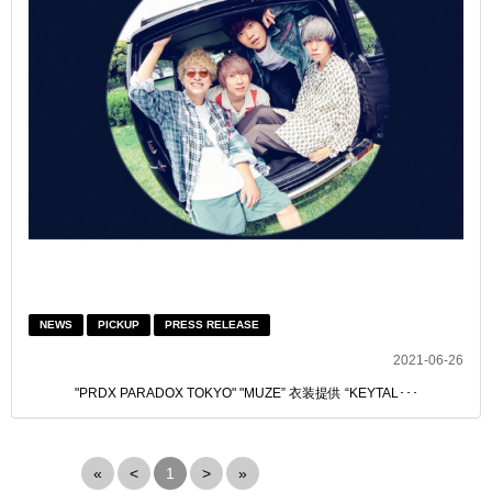
NEWS
PICKUP
PRESS RELEASE
2021-06-26
"PRDX PARADOX TOKYO" "MUZE” 衣装提供 “KEYTAL･･･
«
<
1
>
»