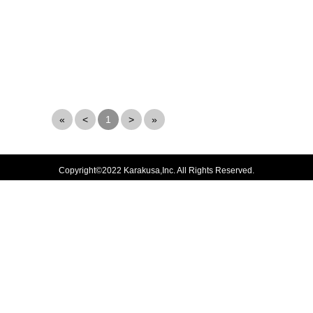
«
<
1
>
»
Copyright©2022 Karakusa,Inc. All Rights Reserved.