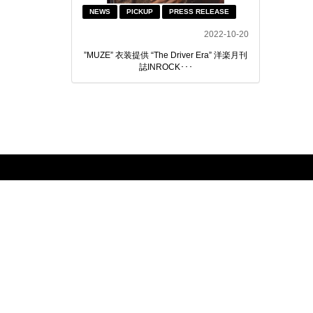
NEWS
PICKUP
PRESS RELEASE
2022-10-20
”MUZE” 衣装提供 “The Driver Era” 洋楽月刊
誌INROCK･･･